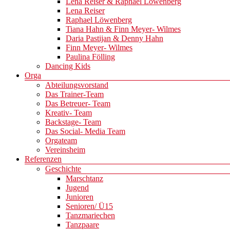
Lena Reiser & Raphael Löwenberg
Lena Reiser
Raphael Löwenberg
Tiana Hahn & Finn Meyer- Wilmes
Daria Pastijan & Denny Hahn
Finn Meyer- Wilmes
Paulina Fölling
Dancing Kids
Orga
Abteilungsvorstand
Das Trainer-Team
Das Betreuer- Team
Kreativ- Team
Backstage- Team
Das Social- Media Team
Orgateam
Vereinsheim
Referenzen
Geschichte
Marschtanz
Jugend
Junioren
Senioren/ Ü15
Tanzmariechen
Tanzpaare