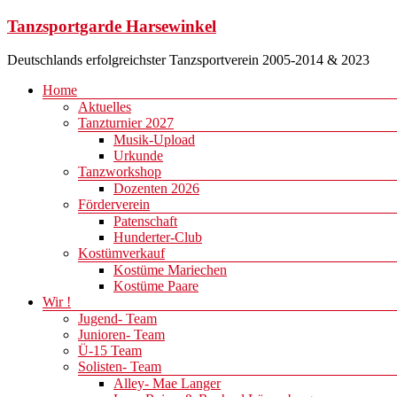
Zum
Tanzsportgarde Harsewinkel
Inhalt
springen
Deutschlands erfolgreichster Tanzsportverein 2005-2014 & 2023
Menü
Home
Aktuelles
Tanzturnier 2027
Musik-Upload
Urkunde
Tanzworkshop
Dozenten 2026
Förderverein
Patenschaft
Hunderter-Club
Kostümverkauf
Kostüme Mariechen
Kostüme Paare
Wir !
Jugend- Team
Junioren- Team
Ü-15 Team
Solisten- Team
Alley- Mae Langer