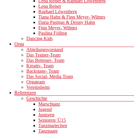
Lena Reiser & Raphael Löwenberg
Lena Reiser
Raphael Löwenberg
Tiana Hahn & Finn Meyer- Wilmes
Daria Pastijan & Denny Hahn
Finn Meyer- Wilmes
Paulina Fölling
Dancing Kids
Orga
Abteilungsvorstand
Das Trainer-Team
Das Betreuer- Team
Kreativ- Team
Backstage- Team
Das Social- Media Team
Orgateam
Vereinsheim
Referenzen
Geschichte
Marschtanz
Jugend
Junioren
Senioren/ Ü15
Tanzmariechen
Tanzpaare