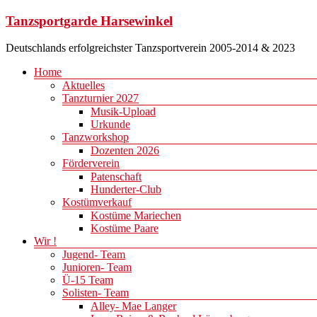
Zum
Tanzsportgarde Harsewinkel
Inhalt
springen
Deutschlands erfolgreichster Tanzsportverein 2005-2014 & 2023
Menü
Home
Aktuelles
Tanzturnier 2027
Musik-Upload
Urkunde
Tanzworkshop
Dozenten 2026
Förderverein
Patenschaft
Hunderter-Club
Kostümverkauf
Kostüme Mariechen
Kostüme Paare
Wir !
Jugend- Team
Junioren- Team
Ü-15 Team
Solisten- Team
Alley- Mae Langer