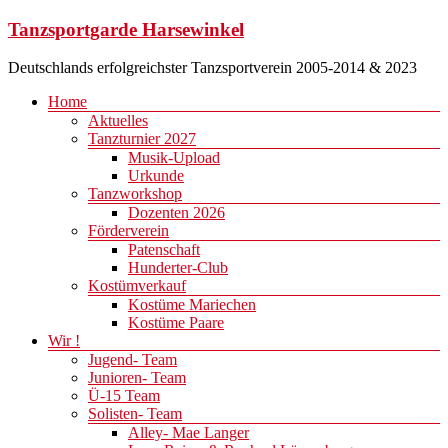
Zum
Tanzsportgarde Harsewinkel
Inhalt
springen
Deutschlands erfolgreichster Tanzsportverein 2005-2014 & 2023
Menü
Home
Aktuelles
Tanzturnier 2027
Musik-Upload
Urkunde
Tanzworkshop
Dozenten 2026
Förderverein
Patenschaft
Hunderter-Club
Kostümverkauf
Kostüme Mariechen
Kostüme Paare
Wir !
Jugend- Team
Junioren- Team
Ü-15 Team
Solisten- Team
Alley- Mae Langer