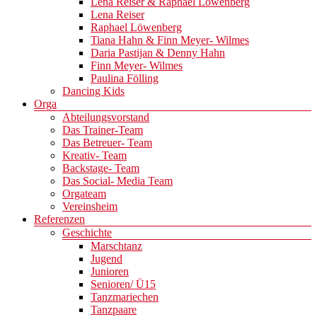
Lena Reiser & Raphael Löwenberg
Lena Reiser
Raphael Löwenberg
Tiana Hahn & Finn Meyer- Wilmes
Daria Pastijan & Denny Hahn
Finn Meyer- Wilmes
Paulina Fölling
Dancing Kids
Orga
Abteilungsvorstand
Das Trainer-Team
Das Betreuer- Team
Kreativ- Team
Backstage- Team
Das Social- Media Team
Orgateam
Vereinsheim
Referenzen
Geschichte
Marschtanz
Jugend
Junioren
Senioren/ Ü15
Tanzmariechen
Tanzpaare