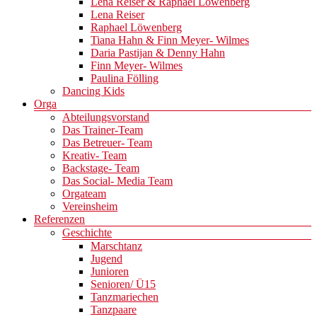
Lena Reiser & Raphael Löwenberg
Lena Reiser
Raphael Löwenberg
Tiana Hahn & Finn Meyer- Wilmes
Daria Pastijan & Denny Hahn
Finn Meyer- Wilmes
Paulina Fölling
Dancing Kids
Orga
Abteilungsvorstand
Das Trainer-Team
Das Betreuer- Team
Kreativ- Team
Backstage- Team
Das Social- Media Team
Orgateam
Vereinsheim
Referenzen
Geschichte
Marschtanz
Jugend
Junioren
Senioren/ Ü15
Tanzmariechen
Tanzpaare