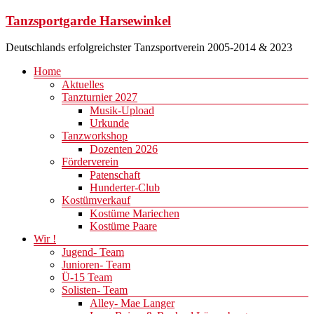
Zum
Tanzsportgarde Harsewinkel
Inhalt
springen
Deutschlands erfolgreichster Tanzsportverein 2005-2014 & 2023
Menü
Home
Aktuelles
Tanzturnier 2027
Musik-Upload
Urkunde
Tanzworkshop
Dozenten 2026
Förderverein
Patenschaft
Hunderter-Club
Kostümverkauf
Kostüme Mariechen
Kostüme Paare
Wir !
Jugend- Team
Junioren- Team
Ü-15 Team
Solisten- Team
Alley- Mae Langer