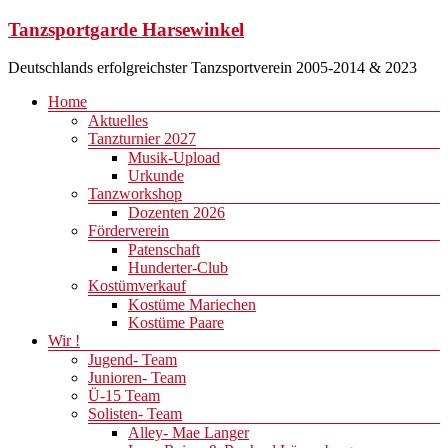
Zum
Tanzsportgarde Harsewinkel
Inhalt
springen
Deutschlands erfolgreichster Tanzsportverein 2005-2014 & 2023
Menü
Home
Aktuelles
Tanzturnier 2027
Musik-Upload
Urkunde
Tanzworkshop
Dozenten 2026
Förderverein
Patenschaft
Hunderter-Club
Kostümverkauf
Kostüme Mariechen
Kostüme Paare
Wir !
Jugend- Team
Junioren- Team
Ü-15 Team
Solisten- Team
Alley- Mae Langer