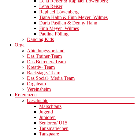
Lena Reiser & Raphael Löwenberg
Lena Reiser
Raphael Löwenberg
Tiana Hahn & Finn Meyer- Wilmes
Daria Pastijan & Denny Hahn
Finn Meyer- Wilmes
Paulina Fölling
Dancing Kids
Orga
Abteilungsvorstand
Das Trainer-Team
Das Betreuer- Team
Kreativ- Team
Backstage- Team
Das Social- Media Team
Orgateam
Vereinsheim
Referenzen
Geschichte
Marschtanz
Jugend
Junioren
Senioren/ Ü15
Tanzmariechen
Tanzpaare