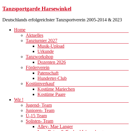
Zum
Tanzsportgarde Harsewinkel
Inhalt
springen
Deutschlands erfolgreichster Tanzsportverein 2005-2014 & 2023
Menü
Home
Aktuelles
Tanzturnier 2027
Musik-Upload
Urkunde
Tanzworkshop
Dozenten 2026
Förderverein
Patenschaft
Hunderter-Club
Kostümverkauf
Kostüme Mariechen
Kostüme Paare
Wir !
Jugend- Team
Junioren- Team
Ü-15 Team
Solisten- Team
Alley- Mae Langer