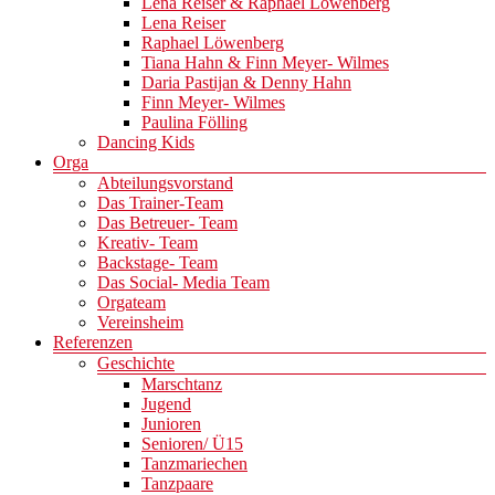
Lena Reiser & Raphael Löwenberg
Lena Reiser
Raphael Löwenberg
Tiana Hahn & Finn Meyer- Wilmes
Daria Pastijan & Denny Hahn
Finn Meyer- Wilmes
Paulina Fölling
Dancing Kids
Orga
Abteilungsvorstand
Das Trainer-Team
Das Betreuer- Team
Kreativ- Team
Backstage- Team
Das Social- Media Team
Orgateam
Vereinsheim
Referenzen
Geschichte
Marschtanz
Jugend
Junioren
Senioren/ Ü15
Tanzmariechen
Tanzpaare