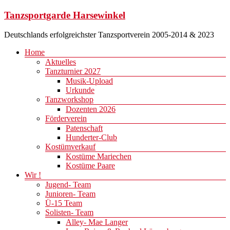
Zum
Tanzsportgarde Harsewinkel
Inhalt
springen
Deutschlands erfolgreichster Tanzsportverein 2005-2014 & 2023
Menü
Home
Aktuelles
Tanzturnier 2027
Musik-Upload
Urkunde
Tanzworkshop
Dozenten 2026
Förderverein
Patenschaft
Hunderter-Club
Kostümverkauf
Kostüme Mariechen
Kostüme Paare
Wir !
Jugend- Team
Junioren- Team
Ü-15 Team
Solisten- Team
Alley- Mae Langer