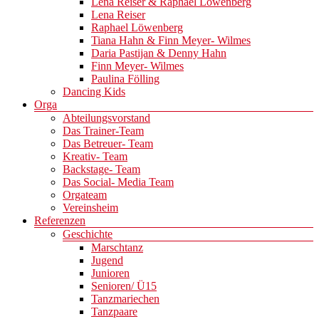
Lena Reiser & Raphael Löwenberg
Lena Reiser
Raphael Löwenberg
Tiana Hahn & Finn Meyer- Wilmes
Daria Pastijan & Denny Hahn
Finn Meyer- Wilmes
Paulina Fölling
Dancing Kids
Orga
Abteilungsvorstand
Das Trainer-Team
Das Betreuer- Team
Kreativ- Team
Backstage- Team
Das Social- Media Team
Orgateam
Vereinsheim
Referenzen
Geschichte
Marschtanz
Jugend
Junioren
Senioren/ Ü15
Tanzmariechen
Tanzpaare