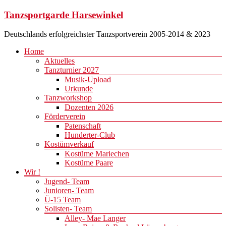
Zum
Tanzsportgarde Harsewinkel
Inhalt
springen
Deutschlands erfolgreichster Tanzsportverein 2005-2014 & 2023
Menü
Home
Aktuelles
Tanzturnier 2027
Musik-Upload
Urkunde
Tanzworkshop
Dozenten 2026
Förderverein
Patenschaft
Hunderter-Club
Kostümverkauf
Kostüme Mariechen
Kostüme Paare
Wir !
Jugend- Team
Junioren- Team
Ü-15 Team
Solisten- Team
Alley- Mae Langer