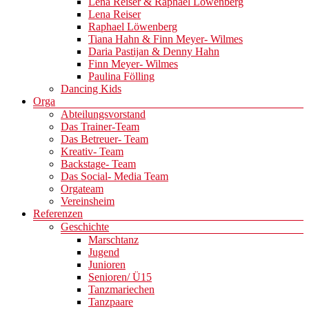
Lena Reiser & Raphael Löwenberg
Lena Reiser
Raphael Löwenberg
Tiana Hahn & Finn Meyer- Wilmes
Daria Pastijan & Denny Hahn
Finn Meyer- Wilmes
Paulina Fölling
Dancing Kids
Orga
Abteilungsvorstand
Das Trainer-Team
Das Betreuer- Team
Kreativ- Team
Backstage- Team
Das Social- Media Team
Orgateam
Vereinsheim
Referenzen
Geschichte
Marschtanz
Jugend
Junioren
Senioren/ Ü15
Tanzmariechen
Tanzpaare