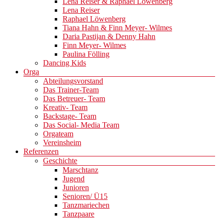
Lena Reiser & Raphael Löwenberg
Lena Reiser
Raphael Löwenberg
Tiana Hahn & Finn Meyer- Wilmes
Daria Pastijan & Denny Hahn
Finn Meyer- Wilmes
Paulina Fölling
Dancing Kids
Orga
Abteilungsvorstand
Das Trainer-Team
Das Betreuer- Team
Kreativ- Team
Backstage- Team
Das Social- Media Team
Orgateam
Vereinsheim
Referenzen
Geschichte
Marschtanz
Jugend
Junioren
Senioren/ Ü15
Tanzmariechen
Tanzpaare