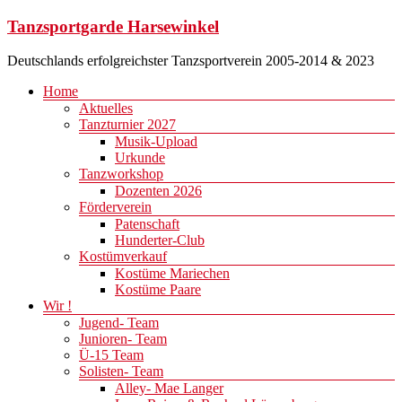
Zum
Tanzsportgarde Harsewinkel
Inhalt
springen
Deutschlands erfolgreichster Tanzsportverein 2005-2014 & 2023
Menü
Home
Aktuelles
Tanzturnier 2027
Musik-Upload
Urkunde
Tanzworkshop
Dozenten 2026
Förderverein
Patenschaft
Hunderter-Club
Kostümverkauf
Kostüme Mariechen
Kostüme Paare
Wir !
Jugend- Team
Junioren- Team
Ü-15 Team
Solisten- Team
Alley- Mae Langer