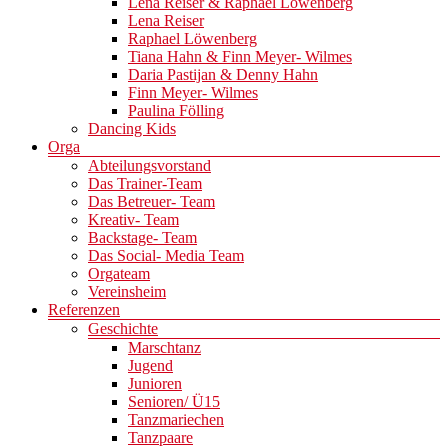
Lena Reiser & Raphael Löwenberg
Lena Reiser
Raphael Löwenberg
Tiana Hahn & Finn Meyer- Wilmes
Daria Pastijan & Denny Hahn
Finn Meyer- Wilmes
Paulina Fölling
Dancing Kids
Orga
Abteilungsvorstand
Das Trainer-Team
Das Betreuer- Team
Kreativ- Team
Backstage- Team
Das Social- Media Team
Orgateam
Vereinsheim
Referenzen
Geschichte
Marschtanz
Jugend
Junioren
Senioren/ Ü15
Tanzmariechen
Tanzpaare