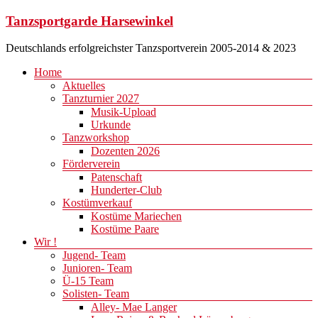
Zum
Tanzsportgarde Harsewinkel
Inhalt
springen
Deutschlands erfolgreichster Tanzsportverein 2005-2014 & 2023
Menü
Home
Aktuelles
Tanzturnier 2027
Musik-Upload
Urkunde
Tanzworkshop
Dozenten 2026
Förderverein
Patenschaft
Hunderter-Club
Kostümverkauf
Kostüme Mariechen
Kostüme Paare
Wir !
Jugend- Team
Junioren- Team
Ü-15 Team
Solisten- Team
Alley- Mae Langer