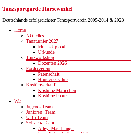
Zum
Tanzsportgarde Harsewinkel
Inhalt
springen
Deutschlands erfolgreichster Tanzsportverein 2005-2014 & 2023
Menü
Home
Aktuelles
Tanzturnier 2027
Musik-Upload
Urkunde
Tanzworkshop
Dozenten 2026
Förderverein
Patenschaft
Hunderter-Club
Kostümverkauf
Kostüme Mariechen
Kostüme Paare
Wir !
Jugend- Team
Junioren- Team
Ü-15 Team
Solisten- Team
Alley- Mae Langer