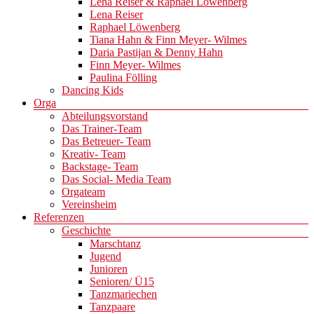
Lena Reiser & Raphael Löwenberg
Lena Reiser
Raphael Löwenberg
Tiana Hahn & Finn Meyer- Wilmes
Daria Pastijan & Denny Hahn
Finn Meyer- Wilmes
Paulina Fölling
Dancing Kids
Orga
Abteilungsvorstand
Das Trainer-Team
Das Betreuer- Team
Kreativ- Team
Backstage- Team
Das Social- Media Team
Orgateam
Vereinsheim
Referenzen
Geschichte
Marschtanz
Jugend
Junioren
Senioren/ Ü15
Tanzmariechen
Tanzpaare