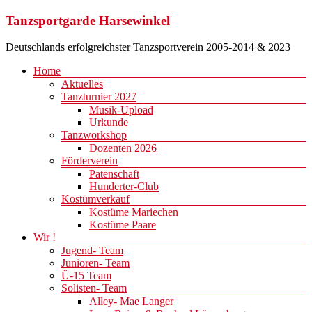
Zum
Tanzsportgarde Harsewinkel
Inhalt
springen
Deutschlands erfolgreichster Tanzsportverein 2005-2014 & 2023
Menü
Home
Aktuelles
Tanzturnier 2027
Musik-Upload
Urkunde
Tanzworkshop
Dozenten 2026
Förderverein
Patenschaft
Hunderter-Club
Kostümverkauf
Kostüme Mariechen
Kostüme Paare
Wir !
Jugend- Team
Junioren- Team
Ü-15 Team
Solisten- Team
Alley- Mae Langer