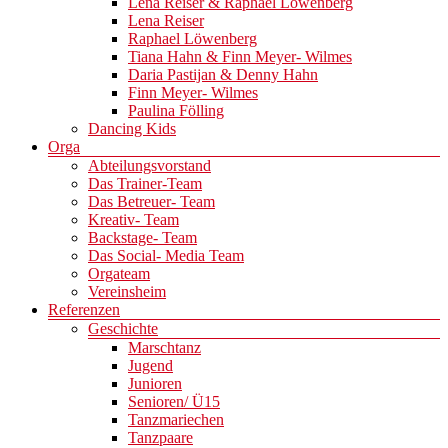
Lena Reiser & Raphael Löwenberg
Lena Reiser
Raphael Löwenberg
Tiana Hahn & Finn Meyer- Wilmes
Daria Pastijan & Denny Hahn
Finn Meyer- Wilmes
Paulina Fölling
Dancing Kids
Orga
Abteilungsvorstand
Das Trainer-Team
Das Betreuer- Team
Kreativ- Team
Backstage- Team
Das Social- Media Team
Orgateam
Vereinsheim
Referenzen
Geschichte
Marschtanz
Jugend
Junioren
Senioren/ Ü15
Tanzmariechen
Tanzpaare