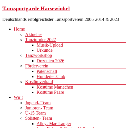
Zum
Tanzsportgarde Harsewinkel
Inhalt
springen
Deutschlands erfolgreichster Tanzsportverein 2005-2014 & 2023
Menü
Home
Aktuelles
Tanzturnier 2027
Musik-Upload
Urkunde
Tanzworkshop
Dozenten 2026
Förderverein
Patenschaft
Hunderter-Club
Kostümverkauf
Kostüme Mariechen
Kostüme Paare
Wir !
Jugend- Team
Junioren- Team
Ü-15 Team
Solisten- Team
Alley- Mae Langer