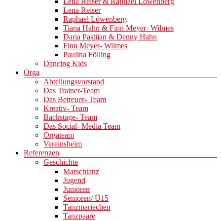
Lena Reiser & Raphael Löwenberg
Lena Reiser
Raphael Löwenberg
Tiana Hahn & Finn Meyer- Wilmes
Daria Pastijan & Denny Hahn
Finn Meyer- Wilmes
Paulina Fölling
Dancing Kids
Orga
Abteilungsvorstand
Das Trainer-Team
Das Betreuer- Team
Kreativ- Team
Backstage- Team
Das Social- Media Team
Orgateam
Vereinsheim
Referenzen
Geschichte
Marschtanz
Jugend
Junioren
Senioren/ Ü15
Tanzmariechen
Tanzpaare