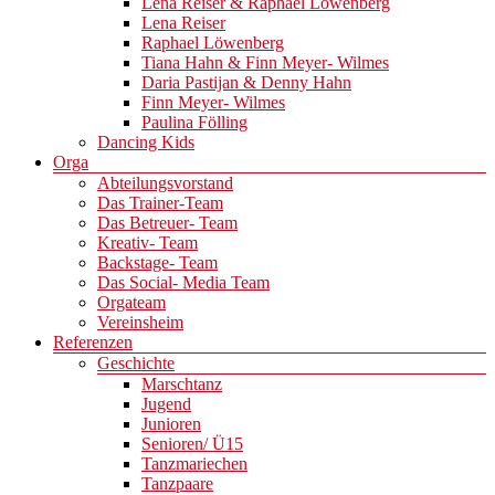
Lena Reiser & Raphael Löwenberg
Lena Reiser
Raphael Löwenberg
Tiana Hahn & Finn Meyer- Wilmes
Daria Pastijan & Denny Hahn
Finn Meyer- Wilmes
Paulina Fölling
Dancing Kids
Orga
Abteilungsvorstand
Das Trainer-Team
Das Betreuer- Team
Kreativ- Team
Backstage- Team
Das Social- Media Team
Orgateam
Vereinsheim
Referenzen
Geschichte
Marschtanz
Jugend
Junioren
Senioren/ Ü15
Tanzmariechen
Tanzpaare