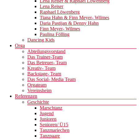
Lena Reiser & Raphael Löwenberg
Lena Reiser
Raphael Löwenberg
Tiana Hahn & Finn Meyer- Wilmes
Daria Pastijan & Denny Hahn
Finn Meyer- Wilmes
Paulina Fölling
Dancing Kids
Orga
Abteilungsvorstand
Das Trainer-Team
Das Betreuer- Team
Kreativ- Team
Backstage- Team
Das Social- Media Team
Orgateam
Vereinsheim
Referenzen
Geschichte
Marschtanz
Jugend
Junioren
Senioren/ Ü15
Tanzmariechen
Tanzpaare