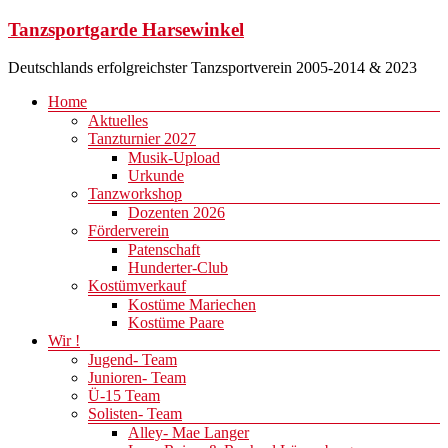
Zum
Tanzsportgarde Harsewinkel
Inhalt
springen
Deutschlands erfolgreichster Tanzsportverein 2005-2014 & 2023
Menü
Home
Aktuelles
Tanzturnier 2027
Musik-Upload
Urkunde
Tanzworkshop
Dozenten 2026
Förderverein
Patenschaft
Hunderter-Club
Kostümverkauf
Kostüme Mariechen
Kostüme Paare
Wir !
Jugend- Team
Junioren- Team
Ü-15 Team
Solisten- Team
Alley- Mae Langer