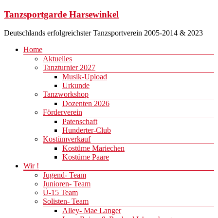
Zum
Tanzsportgarde Harsewinkel
Inhalt
springen
Deutschlands erfolgreichster Tanzsportverein 2005-2014 & 2023
Menü
Home
Aktuelles
Tanzturnier 2027
Musik-Upload
Urkunde
Tanzworkshop
Dozenten 2026
Förderverein
Patenschaft
Hunderter-Club
Kostümverkauf
Kostüme Mariechen
Kostüme Paare
Wir !
Jugend- Team
Junioren- Team
Ü-15 Team
Solisten- Team
Alley- Mae Langer