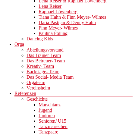
Lena Reiser & Raphael Löwenberg
Lena Reiser
Raphael Löwenberg
Tiana Hahn & Finn Meyer- Wilmes
Daria Pastijan & Denny Hahn
Finn Meyer- Wilmes
Paulina Fölling
Dancing Kids
Orga
Abteilungsvorstand
Das Trainer-Team
Das Betreuer- Team
Kreativ- Team
Backstage- Team
Das Social- Media Team
Orgateam
Vereinsheim
Referenzen
Geschichte
Marschtanz
Jugend
Junioren
Senioren/ Ü15
Tanzmariechen
Tanzpaare