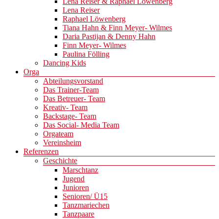
Lena Reiser & Raphael Löwenberg
Lena Reiser
Raphael Löwenberg
Tiana Hahn & Finn Meyer- Wilmes
Daria Pastijan & Denny Hahn
Finn Meyer- Wilmes
Paulina Fölling
Dancing Kids
Orga
Abteilungsvorstand
Das Trainer-Team
Das Betreuer- Team
Kreativ- Team
Backstage- Team
Das Social- Media Team
Orgateam
Vereinsheim
Referenzen
Geschichte
Marschtanz
Jugend
Junioren
Senioren/ Ü15
Tanzmariechen
Tanzpaare