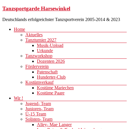
Zum
Tanzsportgarde Harsewinkel
Inhalt
springen
Deutschlands erfolgreichster Tanzsportverein 2005-2014 & 2023
Menü
Home
Aktuelles
Tanzturnier 2027
Musik-Upload
Urkunde
Tanzworkshop
Dozenten 2026
Förderverein
Patenschaft
Hunderter-Club
Kostümverkauf
Kostüme Mariechen
Kostüme Paare
Wir !
Jugend- Team
Junioren- Team
Ü-15 Team
Solisten- Team
Alley- Mae Langer