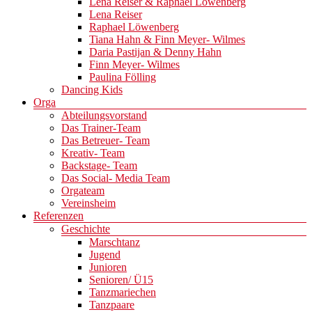
Lena Reiser & Raphael Löwenberg
Lena Reiser
Raphael Löwenberg
Tiana Hahn & Finn Meyer- Wilmes
Daria Pastijan & Denny Hahn
Finn Meyer- Wilmes
Paulina Fölling
Dancing Kids
Orga
Abteilungsvorstand
Das Trainer-Team
Das Betreuer- Team
Kreativ- Team
Backstage- Team
Das Social- Media Team
Orgateam
Vereinsheim
Referenzen
Geschichte
Marschtanz
Jugend
Junioren
Senioren/ Ü15
Tanzmariechen
Tanzpaare