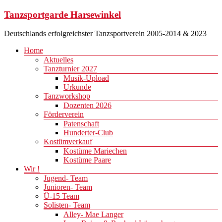
Zum
Tanzsportgarde Harsewinkel
Inhalt
springen
Deutschlands erfolgreichster Tanzsportverein 2005-2014 & 2023
Menü
Home
Aktuelles
Tanzturnier 2027
Musik-Upload
Urkunde
Tanzworkshop
Dozenten 2026
Förderverein
Patenschaft
Hunderter-Club
Kostümverkauf
Kostüme Mariechen
Kostüme Paare
Wir !
Jugend- Team
Junioren- Team
Ü-15 Team
Solisten- Team
Alley- Mae Langer