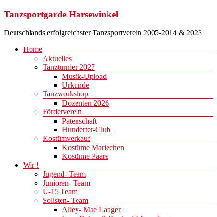
Zum
Tanzsportgarde Harsewinkel
Inhalt
springen
Deutschlands erfolgreichster Tanzsportverein 2005-2014 & 2023
Menü
Home
Aktuelles
Tanzturnier 2027
Musik-Upload
Urkunde
Tanzworkshop
Dozenten 2026
Förderverein
Patenschaft
Hunderter-Club
Kostümverkauf
Kostüme Mariechen
Kostüme Paare
Wir !
Jugend- Team
Junioren- Team
Ü-15 Team
Solisten- Team
Alley- Mae Langer