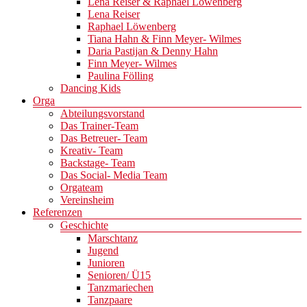
Lena Reiser & Raphael Löwenberg
Lena Reiser
Raphael Löwenberg
Tiana Hahn & Finn Meyer- Wilmes
Daria Pastijan & Denny Hahn
Finn Meyer- Wilmes
Paulina Fölling
Dancing Kids
Orga
Abteilungsvorstand
Das Trainer-Team
Das Betreuer- Team
Kreativ- Team
Backstage- Team
Das Social- Media Team
Orgateam
Vereinsheim
Referenzen
Geschichte
Marschtanz
Jugend
Junioren
Senioren/ Ü15
Tanzmariechen
Tanzpaare