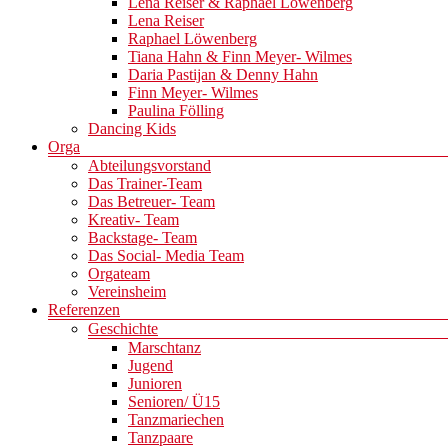
Lena Reiser & Raphael Löwenberg
Lena Reiser
Raphael Löwenberg
Tiana Hahn & Finn Meyer- Wilmes
Daria Pastijan & Denny Hahn
Finn Meyer- Wilmes
Paulina Fölling
Dancing Kids
Orga
Abteilungsvorstand
Das Trainer-Team
Das Betreuer- Team
Kreativ- Team
Backstage- Team
Das Social- Media Team
Orgateam
Vereinsheim
Referenzen
Geschichte
Marschtanz
Jugend
Junioren
Senioren/ Ü15
Tanzmariechen
Tanzpaare