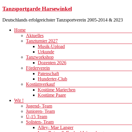
Zum
Tanzsportgarde Harsewinkel
Inhalt
springen
Deutschlands erfolgreichster Tanzsportverein 2005-2014 & 2023
Menü
Home
Aktuelles
Tanzturnier 2027
Musik-Upload
Urkunde
Tanzworkshop
Dozenten 2026
Förderverein
Patenschaft
Hunderter-Club
Kostümverkauf
Kostüme Mariechen
Kostüme Paare
Wir !
Jugend- Team
Junioren- Team
Ü-15 Team
Solisten- Team
Alley- Mae Langer