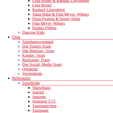
Lena Reiser & Raphael Löwenberg
Lena Reiser
Raphael Löwenberg
Tiana Hahn & Finn Meyer- Wilmes
Daria Pastijan & Denny Hahn
Finn Meyer- Wilmes
Paulina Fölling
Dancing Kids
Orga
Abteilungsvorstand
Das Trainer-Team
Das Betreuer- Team
Kreativ- Team
Backstage- Team
Das Social- Media Team
Orgateam
Vereinsheim
Referenzen
Geschichte
Marschtanz
Jugend
Junioren
Senioren/ Ü15
Tanzmariechen
Tanzpaare