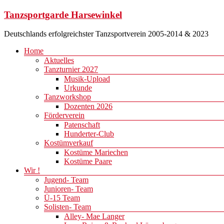
Zum
Tanzsportgarde Harsewinkel
Inhalt
springen
Deutschlands erfolgreichster Tanzsportverein 2005-2014 & 2023
Menü
Home
Aktuelles
Tanzturnier 2027
Musik-Upload
Urkunde
Tanzworkshop
Dozenten 2026
Förderverein
Patenschaft
Hunderter-Club
Kostümverkauf
Kostüme Mariechen
Kostüme Paare
Wir !
Jugend- Team
Junioren- Team
Ü-15 Team
Solisten- Team
Alley- Mae Langer