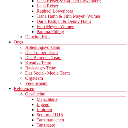
Lena Reiser & Raphael Löwenberg
Lena Reiser
Raphael Löwenberg
Tiana Hahn & Finn Meyer- Wilmes
Daria Pastijan & Denny Hahn
Finn Meyer- Wilmes
Paulina Fölling
Dancing Kids
Orga
Abteilungsvorstand
Das Trainer-Team
Das Betreuer- Team
Kreativ- Team
Backstage- Team
Das Social- Media Team
Orgateam
Vereinsheim
Referenzen
Geschichte
Marschtanz
Jugend
Junioren
Senioren/ Ü15
Tanzmariechen
Tanzpaare