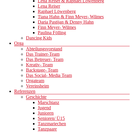
Lena Reiser & Raphael Löwenberg
Lena Reiser
Raphael Löwenberg
Tiana Hahn & Finn Meyer- Wilmes
Daria Pastijan & Denny Hahn
Finn Meyer- Wilmes
Paulina Fölling
Dancing Kids
Orga
Abteilungsvorstand
Das Trainer-Team
Das Betreuer- Team
Kreativ- Team
Backstage- Team
Das Social- Media Team
Orgateam
Vereinsheim
Referenzen
Geschichte
Marschtanz
Jugend
Junioren
Senioren/ Ü15
Tanzmariechen
Tanzpaare