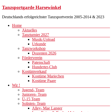
Zum
Tanzsportgarde Harsewinkel
Inhalt
springen
Deutschlands erfolgreichster Tanzsportverein 2005-2014 & 2023
Menü
Home
Aktuelles
Tanzturnier 2027
Musik-Upload
Urkunde
Tanzworkshop
Dozenten 2026
Förderverein
Patenschaft
Hunderter-Club
Kostümverkauf
Kostüme Mariechen
Kostüme Paare
Wir !
Jugend- Team
Junioren- Team
Ü-15 Team
Solisten- Team
Alley- Mae Langer