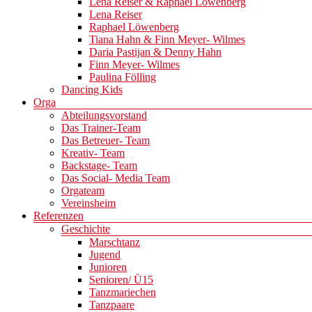
Lena Reiser & Raphael Löwenberg
Lena Reiser
Raphael Löwenberg
Tiana Hahn & Finn Meyer- Wilmes
Daria Pastijan & Denny Hahn
Finn Meyer- Wilmes
Paulina Fölling
Dancing Kids
Orga
Abteilungsvorstand
Das Trainer-Team
Das Betreuer- Team
Kreativ- Team
Backstage- Team
Das Social- Media Team
Orgateam
Vereinsheim
Referenzen
Geschichte
Marschtanz
Jugend
Junioren
Senioren/ Ü15
Tanzmariechen
Tanzpaare