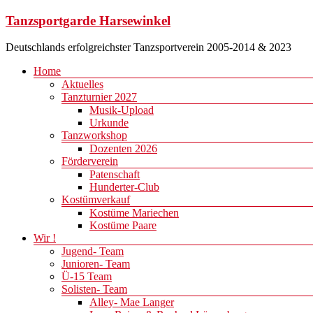
Zum
Tanzsportgarde Harsewinkel
Inhalt
springen
Deutschlands erfolgreichster Tanzsportverein 2005-2014 & 2023
Menü
Home
Aktuelles
Tanzturnier 2027
Musik-Upload
Urkunde
Tanzworkshop
Dozenten 2026
Förderverein
Patenschaft
Hunderter-Club
Kostümverkauf
Kostüme Mariechen
Kostüme Paare
Wir !
Jugend- Team
Junioren- Team
Ü-15 Team
Solisten- Team
Alley- Mae Langer