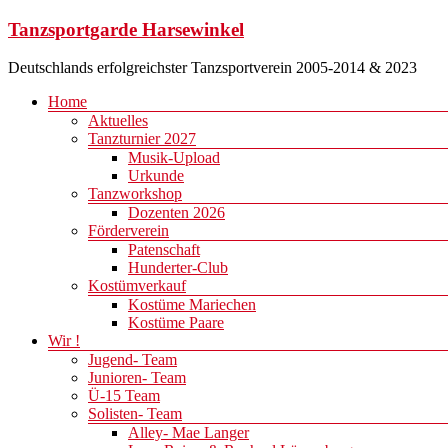
Zum
Tanzsportgarde Harsewinkel
Inhalt
springen
Deutschlands erfolgreichster Tanzsportverein 2005-2014 & 2023
Menü
Home
Aktuelles
Tanzturnier 2027
Musik-Upload
Urkunde
Tanzworkshop
Dozenten 2026
Förderverein
Patenschaft
Hunderter-Club
Kostümverkauf
Kostüme Mariechen
Kostüme Paare
Wir !
Jugend- Team
Junioren- Team
Ü-15 Team
Solisten- Team
Alley- Mae Langer