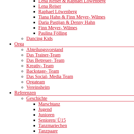
Lena Reiser & Raphael Löwenberg
Lena Reiser
Raphael Löwenberg
Tiana Hahn & Finn Meyer- Wilmes
Daria Pastijan & Denny Hahn
Finn Meyer- Wilmes
Paulina Fölling
Dancing Kids
Orga
Abteilungsvorstand
Das Trainer-Team
Das Betreuer- Team
Kreativ- Team
Backstage- Team
Das Social- Media Team
Orgateam
Vereinsheim
Referenzen
Geschichte
Marschtanz
Jugend
Junioren
Senioren/ Ü15
Tanzmariechen
Tanzpaare