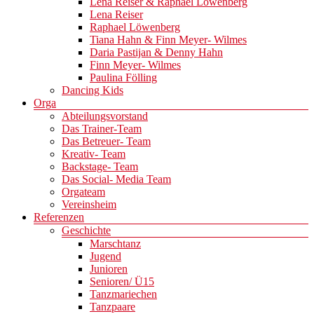
Lena Reiser & Raphael Löwenberg
Lena Reiser
Raphael Löwenberg
Tiana Hahn & Finn Meyer- Wilmes
Daria Pastijan & Denny Hahn
Finn Meyer- Wilmes
Paulina Fölling
Dancing Kids
Orga
Abteilungsvorstand
Das Trainer-Team
Das Betreuer- Team
Kreativ- Team
Backstage- Team
Das Social- Media Team
Orgateam
Vereinsheim
Referenzen
Geschichte
Marschtanz
Jugend
Junioren
Senioren/ Ü15
Tanzmariechen
Tanzpaare