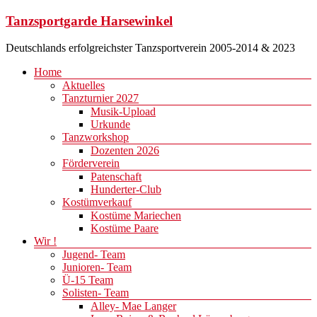
Zum
Tanzsportgarde Harsewinkel
Inhalt
springen
Deutschlands erfolgreichster Tanzsportverein 2005-2014 & 2023
Menü
Home
Aktuelles
Tanzturnier 2027
Musik-Upload
Urkunde
Tanzworkshop
Dozenten 2026
Förderverein
Patenschaft
Hunderter-Club
Kostümverkauf
Kostüme Mariechen
Kostüme Paare
Wir !
Jugend- Team
Junioren- Team
Ü-15 Team
Solisten- Team
Alley- Mae Langer