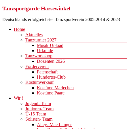
Zum
Tanzsportgarde Harsewinkel
Inhalt
springen
Deutschlands erfolgreichster Tanzsportverein 2005-2014 & 2023
Menü
Home
Aktuelles
Tanzturnier 2027
Musik-Upload
Urkunde
Tanzworkshop
Dozenten 2026
Förderverein
Patenschaft
Hunderter-Club
Kostümverkauf
Kostüme Mariechen
Kostüme Paare
Wir !
Jugend- Team
Junioren- Team
Ü-15 Team
Solisten- Team
Alley- Mae Langer