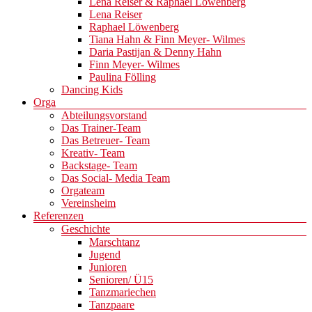
Lena Reiser & Raphael Löwenberg
Lena Reiser
Raphael Löwenberg
Tiana Hahn & Finn Meyer- Wilmes
Daria Pastijan & Denny Hahn
Finn Meyer- Wilmes
Paulina Fölling
Dancing Kids
Orga
Abteilungsvorstand
Das Trainer-Team
Das Betreuer- Team
Kreativ- Team
Backstage- Team
Das Social- Media Team
Orgateam
Vereinsheim
Referenzen
Geschichte
Marschtanz
Jugend
Junioren
Senioren/ Ü15
Tanzmariechen
Tanzpaare