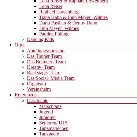
Lena Reiser & Raphael Löwenberg
Lena Reiser
Raphael Löwenberg
Tiana Hahn & Finn Meyer- Wilmes
Daria Pastijan & Denny Hahn
Finn Meyer- Wilmes
Paulina Fölling
Dancing Kids
Orga
Abteilungsvorstand
Das Trainer-Team
Das Betreuer- Team
Kreativ- Team
Backstage- Team
Das Social- Media Team
Orgateam
Vereinsheim
Referenzen
Geschichte
Marschtanz
Jugend
Junioren
Senioren/ Ü15
Tanzmariechen
Tanzpaare