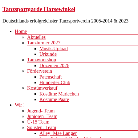
Zum
Tanzsportgarde Harsewinkel
Inhalt
springen
Deutschlands erfolgreichster Tanzsportverein 2005-2014 & 2023
Menü
Home
Aktuelles
Tanzturnier 2027
Musik-Upload
Urkunde
Tanzworkshop
Dozenten 2026
Förderverein
Patenschaft
Hunderter-Club
Kostümverkauf
Kostüme Mariechen
Kostüme Paare
Wir !
Jugend- Team
Junioren- Team
Ü-15 Team
Solisten- Team
Alley- Mae Langer