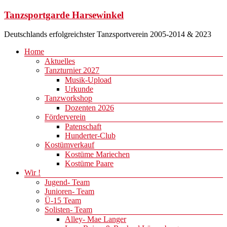
Zum
Tanzsportgarde Harsewinkel
Inhalt
springen
Deutschlands erfolgreichster Tanzsportverein 2005-2014 & 2023
Menü
Home
Aktuelles
Tanzturnier 2027
Musik-Upload
Urkunde
Tanzworkshop
Dozenten 2026
Förderverein
Patenschaft
Hunderter-Club
Kostümverkauf
Kostüme Mariechen
Kostüme Paare
Wir !
Jugend- Team
Junioren- Team
Ü-15 Team
Solisten- Team
Alley- Mae Langer