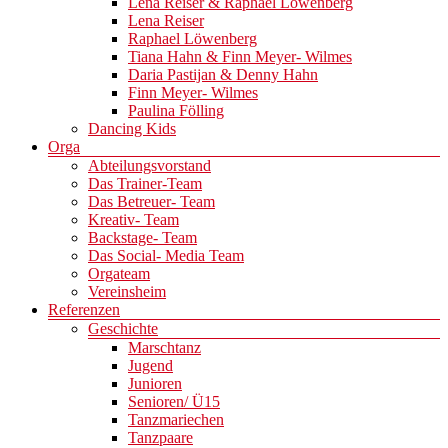
Lena Reiser & Raphael Löwenberg
Lena Reiser
Raphael Löwenberg
Tiana Hahn & Finn Meyer- Wilmes
Daria Pastijan & Denny Hahn
Finn Meyer- Wilmes
Paulina Fölling
Dancing Kids
Orga
Abteilungsvorstand
Das Trainer-Team
Das Betreuer- Team
Kreativ- Team
Backstage- Team
Das Social- Media Team
Orgateam
Vereinsheim
Referenzen
Geschichte
Marschtanz
Jugend
Junioren
Senioren/ Ü15
Tanzmariechen
Tanzpaare