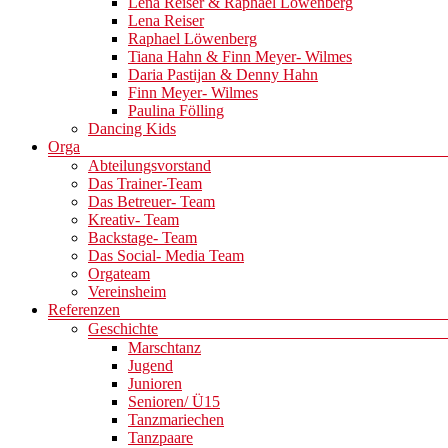
Lena Reiser & Raphael Löwenberg
Lena Reiser
Raphael Löwenberg
Tiana Hahn & Finn Meyer- Wilmes
Daria Pastijan & Denny Hahn
Finn Meyer- Wilmes
Paulina Fölling
Dancing Kids
Orga
Abteilungsvorstand
Das Trainer-Team
Das Betreuer- Team
Kreativ- Team
Backstage- Team
Das Social- Media Team
Orgateam
Vereinsheim
Referenzen
Geschichte
Marschtanz
Jugend
Junioren
Senioren/ Ü15
Tanzmariechen
Tanzpaare