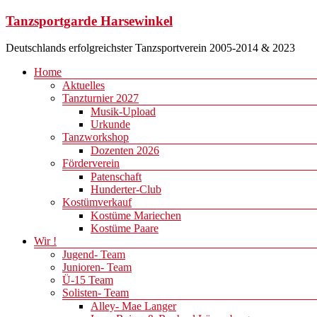
Zum
Tanzsportgarde Harsewinkel
Inhalt
springen
Deutschlands erfolgreichster Tanzsportverein 2005-2014 & 2023
Menü
Home
Aktuelles
Tanzturnier 2027
Musik-Upload
Urkunde
Tanzworkshop
Dozenten 2026
Förderverein
Patenschaft
Hunderter-Club
Kostümverkauf
Kostüme Mariechen
Kostüme Paare
Wir !
Jugend- Team
Junioren- Team
Ü-15 Team
Solisten- Team
Alley- Mae Langer