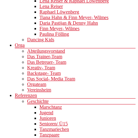
Lena Reiser & Raphael Löwenberg
Lena Reiser
Raphael Löwenberg
Tiana Hahn & Finn Meyer- Wilmes
Daria Pastijan & Denny Hahn
Finn Meyer- Wilmes
Paulina Fölling
Dancing Kids
Orga
Abteilungsvorstand
Das Trainer-Team
Das Betreuer- Team
Kreativ- Team
Backstage- Team
Das Social- Media Team
Orgateam
Vereinsheim
Referenzen
Geschichte
Marschtanz
Jugend
Junioren
Senioren/ Ü15
Tanzmariechen
Tanzpaare