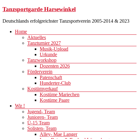
Zum
Tanzsportgarde Harsewinkel
Inhalt
springen
Deutschlands erfolgreichster Tanzsportverein 2005-2014 & 2023
Menü
Home
Aktuelles
Tanzturnier 2027
Musik-Upload
Urkunde
Tanzworkshop
Dozenten 2026
Förderverein
Patenschaft
Hunderter-Club
Kostümverkauf
Kostüme Mariechen
Kostüme Paare
Wir !
Jugend- Team
Junioren- Team
Ü-15 Team
Solisten- Team
Alley- Mae Langer