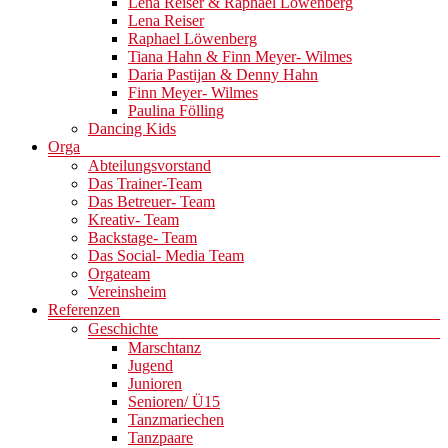
Lena Reiser & Raphael Löwenberg
Lena Reiser
Raphael Löwenberg
Tiana Hahn & Finn Meyer- Wilmes
Daria Pastijan & Denny Hahn
Finn Meyer- Wilmes
Paulina Fölling
Dancing Kids
Orga
Abteilungsvorstand
Das Trainer-Team
Das Betreuer- Team
Kreativ- Team
Backstage- Team
Das Social- Media Team
Orgateam
Vereinsheim
Referenzen
Geschichte
Marschtanz
Jugend
Junioren
Senioren/ Ü15
Tanzmariechen
Tanzpaare