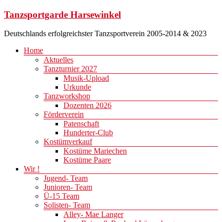
Zum
Tanzsportgarde Harsewinkel
Inhalt
springen
Deutschlands erfolgreichster Tanzsportverein 2005-2014 & 2023
Menü
Home
Aktuelles
Tanzturnier 2027
Musik-Upload
Urkunde
Tanzworkshop
Dozenten 2026
Förderverein
Patenschaft
Hunderter-Club
Kostümverkauf
Kostüme Mariechen
Kostüme Paare
Wir !
Jugend- Team
Junioren- Team
Ü-15 Team
Solisten- Team
Alley- Mae Langer