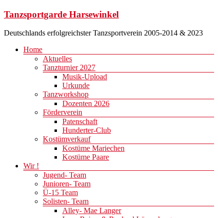
Zum
Tanzsportgarde Harsewinkel
Inhalt
springen
Deutschlands erfolgreichster Tanzsportverein 2005-2014 & 2023
Menü
Home
Aktuelles
Tanzturnier 2027
Musik-Upload
Urkunde
Tanzworkshop
Dozenten 2026
Förderverein
Patenschaft
Hunderter-Club
Kostümverkauf
Kostüme Mariechen
Kostüme Paare
Wir !
Jugend- Team
Junioren- Team
Ü-15 Team
Solisten- Team
Alley- Mae Langer