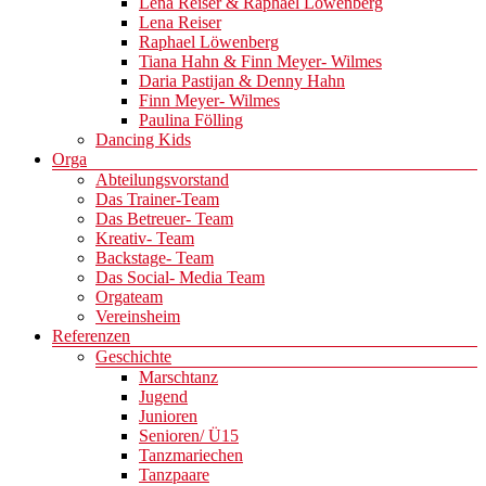
Lena Reiser & Raphael Löwenberg
Lena Reiser
Raphael Löwenberg
Tiana Hahn & Finn Meyer- Wilmes
Daria Pastijan & Denny Hahn
Finn Meyer- Wilmes
Paulina Fölling
Dancing Kids
Orga
Abteilungsvorstand
Das Trainer-Team
Das Betreuer- Team
Kreativ- Team
Backstage- Team
Das Social- Media Team
Orgateam
Vereinsheim
Referenzen
Geschichte
Marschtanz
Jugend
Junioren
Senioren/ Ü15
Tanzmariechen
Tanzpaare