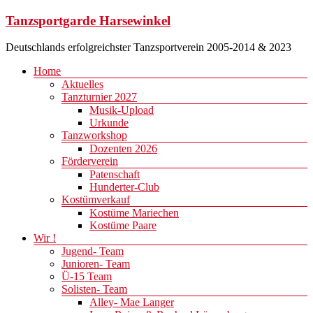
Zum
Tanzsportgarde Harsewinkel
Inhalt
springen
Deutschlands erfolgreichster Tanzsportverein 2005-2014 & 2023
Menü
Home
Aktuelles
Tanzturnier 2027
Musik-Upload
Urkunde
Tanzworkshop
Dozenten 2026
Förderverein
Patenschaft
Hunderter-Club
Kostümverkauf
Kostüme Mariechen
Kostüme Paare
Wir !
Jugend- Team
Junioren- Team
Ü-15 Team
Solisten- Team
Alley- Mae Langer