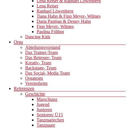
Lena Reiser & Raphael Löwenberg
Lena Reiser
Raphael Löwenberg
Tiana Hahn & Finn Meyer- Wilmes
Daria Pastijan & Denny Hahn
Finn Meyer- Wilmes
Paulina Fölling
Dancing Kids
Orga
Abteilungsvorstand
Das Trainer-Team
Das Betreuer- Team
Kreativ- Team
Backstage- Team
Das Social- Media Team
Orgateam
Vereinsheim
Referenzen
Geschichte
Marschtanz
Jugend
Junioren
Senioren/ Ü15
Tanzmariechen
Tanzpaare