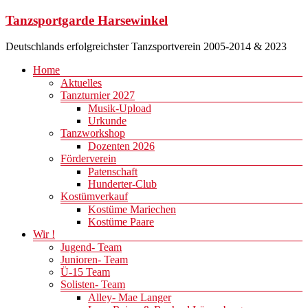
Zum
Tanzsportgarde Harsewinkel
Inhalt
springen
Deutschlands erfolgreichster Tanzsportverein 2005-2014 & 2023
Menü
Home
Aktuelles
Tanzturnier 2027
Musik-Upload
Urkunde
Tanzworkshop
Dozenten 2026
Förderverein
Patenschaft
Hunderter-Club
Kostümverkauf
Kostüme Mariechen
Kostüme Paare
Wir !
Jugend- Team
Junioren- Team
Ü-15 Team
Solisten- Team
Alley- Mae Langer