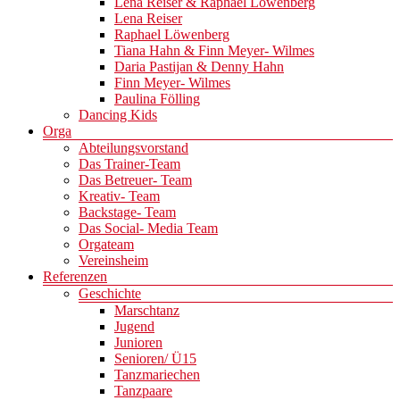
Lena Reiser & Raphael Löwenberg
Lena Reiser
Raphael Löwenberg
Tiana Hahn & Finn Meyer- Wilmes
Daria Pastijan & Denny Hahn
Finn Meyer- Wilmes
Paulina Fölling
Dancing Kids
Orga
Abteilungsvorstand
Das Trainer-Team
Das Betreuer- Team
Kreativ- Team
Backstage- Team
Das Social- Media Team
Orgateam
Vereinsheim
Referenzen
Geschichte
Marschtanz
Jugend
Junioren
Senioren/ Ü15
Tanzmariechen
Tanzpaare