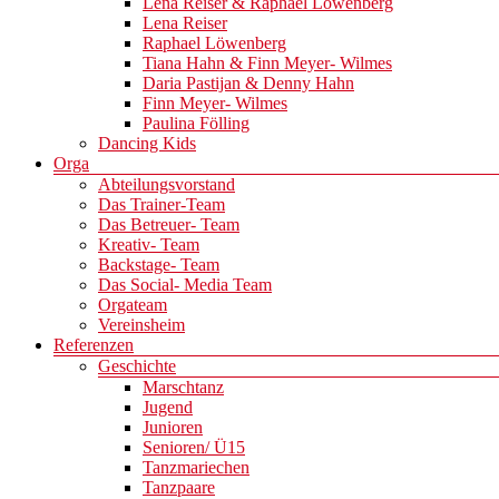
Lena Reiser & Raphael Löwenberg
Lena Reiser
Raphael Löwenberg
Tiana Hahn & Finn Meyer- Wilmes
Daria Pastijan & Denny Hahn
Finn Meyer- Wilmes
Paulina Fölling
Dancing Kids
Orga
Abteilungsvorstand
Das Trainer-Team
Das Betreuer- Team
Kreativ- Team
Backstage- Team
Das Social- Media Team
Orgateam
Vereinsheim
Referenzen
Geschichte
Marschtanz
Jugend
Junioren
Senioren/ Ü15
Tanzmariechen
Tanzpaare