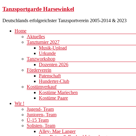
Zum
Tanzsportgarde Harsewinkel
Inhalt
springen
Deutschlands erfolgreichster Tanzsportverein 2005-2014 & 2023
Menü
Home
Aktuelles
Tanzturnier 2027
Musik-Upload
Urkunde
Tanzworkshop
Dozenten 2026
Förderverein
Patenschaft
Hunderter-Club
Kostümverkauf
Kostüme Mariechen
Kostüme Paare
Wir !
Jugend- Team
Junioren- Team
Ü-15 Team
Solisten- Team
Alley- Mae Langer