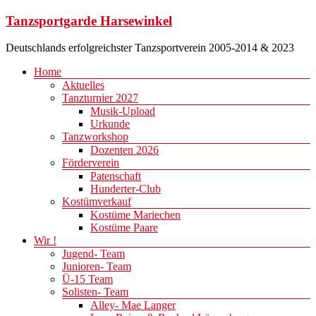
Zum
Tanzsportgarde Harsewinkel
Inhalt
springen
Deutschlands erfolgreichster Tanzsportverein 2005-2014 & 2023
Menü
Home
Aktuelles
Tanzturnier 2027
Musik-Upload
Urkunde
Tanzworkshop
Dozenten 2026
Förderverein
Patenschaft
Hunderter-Club
Kostümverkauf
Kostüme Mariechen
Kostüme Paare
Wir !
Jugend- Team
Junioren- Team
Ü-15 Team
Solisten- Team
Alley- Mae Langer