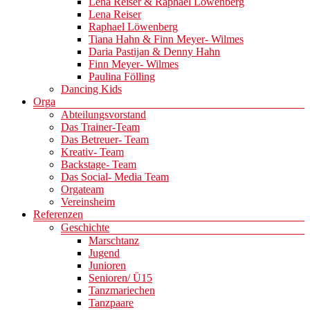
Lena Reiser & Raphael Löwenberg
Lena Reiser
Raphael Löwenberg
Tiana Hahn & Finn Meyer- Wilmes
Daria Pastijan & Denny Hahn
Finn Meyer- Wilmes
Paulina Fölling
Dancing Kids
Orga
Abteilungsvorstand
Das Trainer-Team
Das Betreuer- Team
Kreativ- Team
Backstage- Team
Das Social- Media Team
Orgateam
Vereinsheim
Referenzen
Geschichte
Marschtanz
Jugend
Junioren
Senioren/ Ü15
Tanzmariechen
Tanzpaare