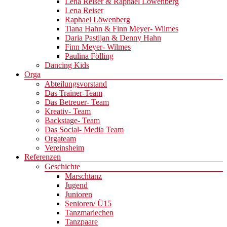
Lena Reiser & Raphael Löwenberg
Lena Reiser
Raphael Löwenberg
Tiana Hahn & Finn Meyer- Wilmes
Daria Pastijan & Denny Hahn
Finn Meyer- Wilmes
Paulina Fölling
Dancing Kids
Orga
Abteilungsvorstand
Das Trainer-Team
Das Betreuer- Team
Kreativ- Team
Backstage- Team
Das Social- Media Team
Orgateam
Vereinsheim
Referenzen
Geschichte
Marschtanz
Jugend
Junioren
Senioren/ Ü15
Tanzmariechen
Tanzpaare