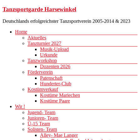
Zum
Tanzsportgarde Harsewinkel
Inhalt
springen
Deutschlands erfolgreichster Tanzsportverein 2005-2014 & 2023
Menü
Home
Aktuelles
Tanzturnier 2027
Musik-Upload
Urkunde
Tanzworkshop
Dozenten 2026
Förderverein
Patenschaft
Hunderter-Club
Kostümverkauf
Kostüme Mariechen
Kostüme Paare
Wir !
Jugend- Team
Junioren- Team
Ü-15 Team
Solisten- Team
Alley- Mae Langer