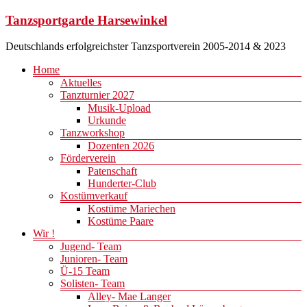
Zum
Tanzsportgarde Harsewinkel
Inhalt
springen
Deutschlands erfolgreichster Tanzsportverein 2005-2014 & 2023
Menü
Home
Aktuelles
Tanzturnier 2027
Musik-Upload
Urkunde
Tanzworkshop
Dozenten 2026
Förderverein
Patenschaft
Hunderter-Club
Kostümverkauf
Kostüme Mariechen
Kostüme Paare
Wir !
Jugend- Team
Junioren- Team
Ü-15 Team
Solisten- Team
Alley- Mae Langer