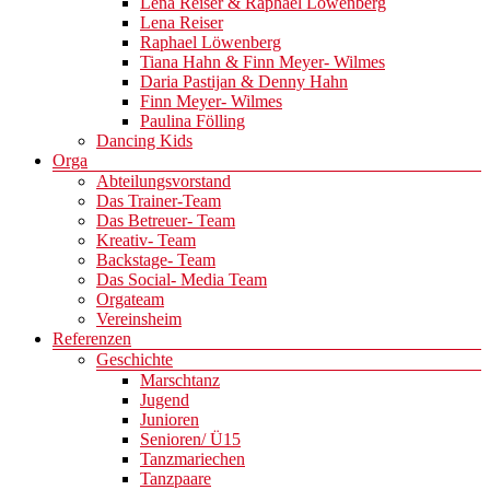
Lena Reiser & Raphael Löwenberg
Lena Reiser
Raphael Löwenberg
Tiana Hahn & Finn Meyer- Wilmes
Daria Pastijan & Denny Hahn
Finn Meyer- Wilmes
Paulina Fölling
Dancing Kids
Orga
Abteilungsvorstand
Das Trainer-Team
Das Betreuer- Team
Kreativ- Team
Backstage- Team
Das Social- Media Team
Orgateam
Vereinsheim
Referenzen
Geschichte
Marschtanz
Jugend
Junioren
Senioren/ Ü15
Tanzmariechen
Tanzpaare