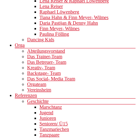
Lena Reiser & Raphael Löwenberg
Lena Reiser
Raphael Löwenberg
Tiana Hahn & Finn Meyer- Wilmes
Daria Pastijan & Denny Hahn
Finn Meyer- Wilmes
Paulina Fölling
Dancing Kids
Orga
Abteilungsvorstand
Das Trainer-Team
Das Betreuer- Team
Kreativ- Team
Backstage- Team
Das Social- Media Team
Orgateam
Vereinsheim
Referenzen
Geschichte
Marschtanz
Jugend
Junioren
Senioren/ Ü15
Tanzmariechen
Tanzpaare