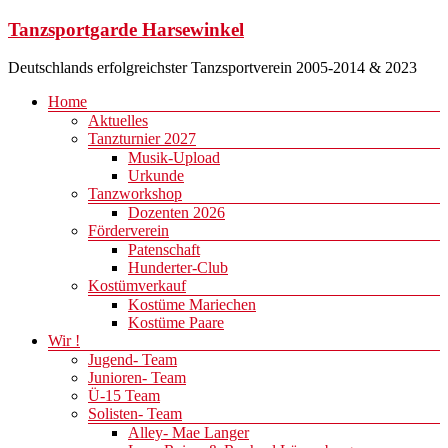
Zum
Tanzsportgarde Harsewinkel
Inhalt
springen
Deutschlands erfolgreichster Tanzsportverein 2005-2014 & 2023
Menü
Home
Aktuelles
Tanzturnier 2027
Musik-Upload
Urkunde
Tanzworkshop
Dozenten 2026
Förderverein
Patenschaft
Hunderter-Club
Kostümverkauf
Kostüme Mariechen
Kostüme Paare
Wir !
Jugend- Team
Junioren- Team
Ü-15 Team
Solisten- Team
Alley- Mae Langer