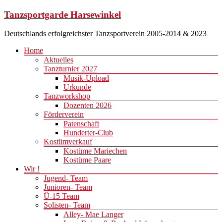
Zum
Tanzsportgarde Harsewinkel
Inhalt
springen
Deutschlands erfolgreichster Tanzsportverein 2005-2014 & 2023
Menü
Home
Aktuelles
Tanzturnier 2027
Musik-Upload
Urkunde
Tanzworkshop
Dozenten 2026
Förderverein
Patenschaft
Hunderter-Club
Kostümverkauf
Kostüme Mariechen
Kostüme Paare
Wir !
Jugend- Team
Junioren- Team
Ü-15 Team
Solisten- Team
Alley- Mae Langer