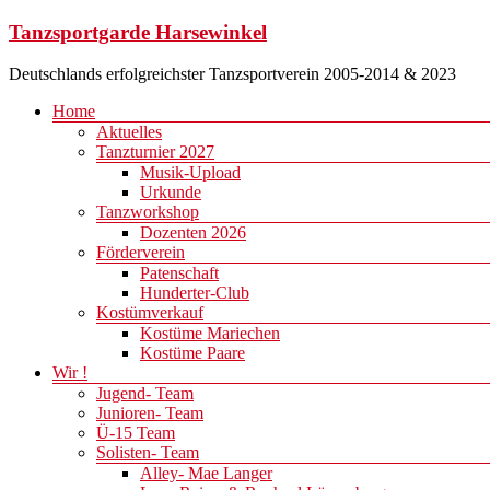
Zum
Tanzsportgarde Harsewinkel
Inhalt
springen
Deutschlands erfolgreichster Tanzsportverein 2005-2014 & 2023
Menü
Home
Aktuelles
Tanzturnier 2027
Musik-Upload
Urkunde
Tanzworkshop
Dozenten 2026
Förderverein
Patenschaft
Hunderter-Club
Kostümverkauf
Kostüme Mariechen
Kostüme Paare
Wir !
Jugend- Team
Junioren- Team
Ü-15 Team
Solisten- Team
Alley- Mae Langer