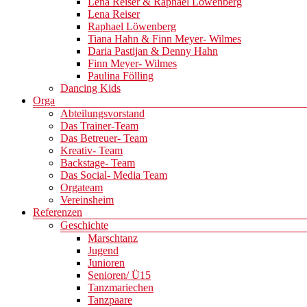
Lena Reiser & Raphael Löwenberg
Lena Reiser
Raphael Löwenberg
Tiana Hahn & Finn Meyer- Wilmes
Daria Pastijan & Denny Hahn
Finn Meyer- Wilmes
Paulina Fölling
Dancing Kids
Orga
Abteilungsvorstand
Das Trainer-Team
Das Betreuer- Team
Kreativ- Team
Backstage- Team
Das Social- Media Team
Orgateam
Vereinsheim
Referenzen
Geschichte
Marschtanz
Jugend
Junioren
Senioren/ Ü15
Tanzmariechen
Tanzpaare