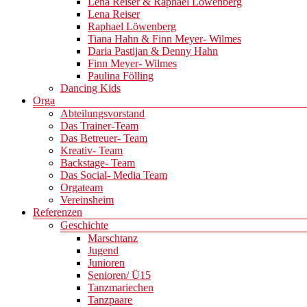
Lena Reiser & Raphael Löwenberg
Lena Reiser
Raphael Löwenberg
Tiana Hahn & Finn Meyer- Wilmes
Daria Pastijan & Denny Hahn
Finn Meyer- Wilmes
Paulina Fölling
Dancing Kids
Orga
Abteilungsvorstand
Das Trainer-Team
Das Betreuer- Team
Kreativ- Team
Backstage- Team
Das Social- Media Team
Orgateam
Vereinsheim
Referenzen
Geschichte
Marschtanz
Jugend
Junioren
Senioren/ Ü15
Tanzmariechen
Tanzpaare