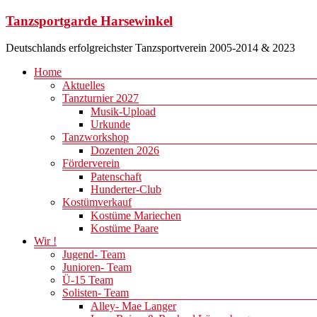
Zum
Tanzsportgarde Harsewinkel
Inhalt
springen
Deutschlands erfolgreichster Tanzsportverein 2005-2014 & 2023
Menü
Home
Aktuelles
Tanzturnier 2027
Musik-Upload
Urkunde
Tanzworkshop
Dozenten 2026
Förderverein
Patenschaft
Hunderter-Club
Kostümverkauf
Kostüme Mariechen
Kostüme Paare
Wir !
Jugend- Team
Junioren- Team
Ü-15 Team
Solisten- Team
Alley- Mae Langer