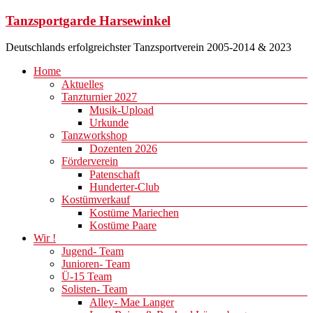
Zum
Tanzsportgarde Harsewinkel
Inhalt
springen
Deutschlands erfolgreichster Tanzsportverein 2005-2014 & 2023
Menü
Home
Aktuelles
Tanzturnier 2027
Musik-Upload
Urkunde
Tanzworkshop
Dozenten 2026
Förderverein
Patenschaft
Hunderter-Club
Kostümverkauf
Kostüme Mariechen
Kostüme Paare
Wir !
Jugend- Team
Junioren- Team
Ü-15 Team
Solisten- Team
Alley- Mae Langer