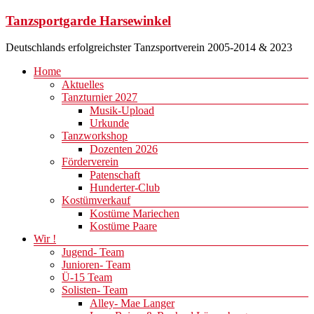
Zum
Tanzsportgarde Harsewinkel
Inhalt
springen
Deutschlands erfolgreichster Tanzsportverein 2005-2014 & 2023
Menü
Home
Aktuelles
Tanzturnier 2027
Musik-Upload
Urkunde
Tanzworkshop
Dozenten 2026
Förderverein
Patenschaft
Hunderter-Club
Kostümverkauf
Kostüme Mariechen
Kostüme Paare
Wir !
Jugend- Team
Junioren- Team
Ü-15 Team
Solisten- Team
Alley- Mae Langer