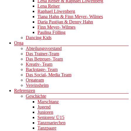
Lena Reiser & Raphael Löwenberg
Lena Reiser
Raphael Löwenberg
Tiana Hahn & Finn Meyer- Wilmes
Daria Pastijan & Denny Hahn
Finn Meyer- Wilmes
Paulina Fölling
Dancing Kids
Orga
Abteilungsvorstand
Das Trainer-Team
Das Betreuer- Team
Kreativ- Team
Backstage- Team
Das Social- Media Team
Orgateam
Vereinsheim
Referenzen
Geschichte
Marschtanz
Jugend
Junioren
Senioren/ Ü15
Tanzmariechen
Tanzpaare