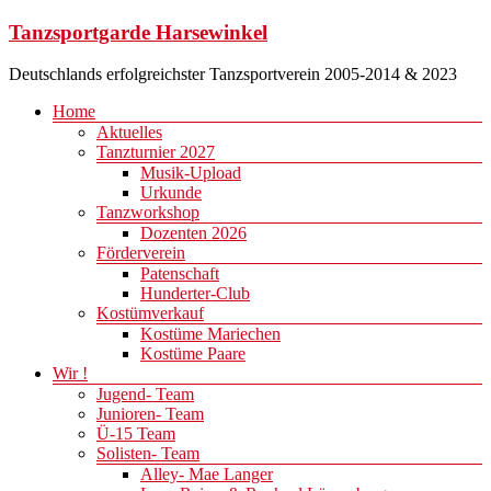
Zum
Tanzsportgarde Harsewinkel
Inhalt
springen
Deutschlands erfolgreichster Tanzsportverein 2005-2014 & 2023
Menü
Home
Aktuelles
Tanzturnier 2027
Musik-Upload
Urkunde
Tanzworkshop
Dozenten 2026
Förderverein
Patenschaft
Hunderter-Club
Kostümverkauf
Kostüme Mariechen
Kostüme Paare
Wir !
Jugend- Team
Junioren- Team
Ü-15 Team
Solisten- Team
Alley- Mae Langer