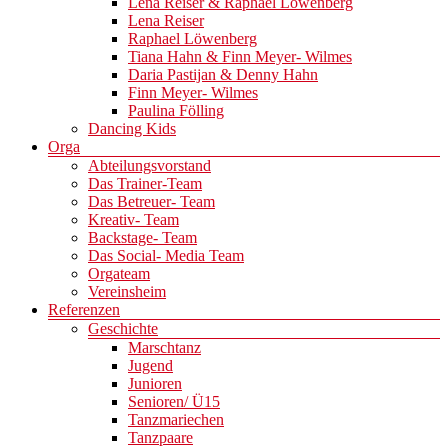
Lena Reiser & Raphael Löwenberg
Lena Reiser
Raphael Löwenberg
Tiana Hahn & Finn Meyer- Wilmes
Daria Pastijan & Denny Hahn
Finn Meyer- Wilmes
Paulina Fölling
Dancing Kids
Orga
Abteilungsvorstand
Das Trainer-Team
Das Betreuer- Team
Kreativ- Team
Backstage- Team
Das Social- Media Team
Orgateam
Vereinsheim
Referenzen
Geschichte
Marschtanz
Jugend
Junioren
Senioren/ Ü15
Tanzmariechen
Tanzpaare