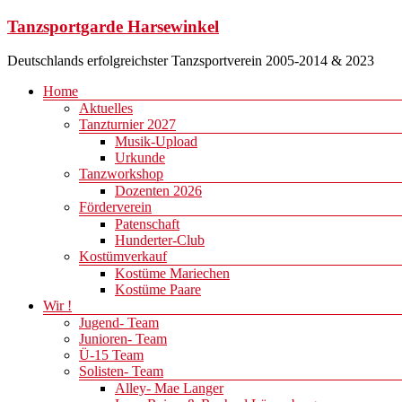
Zum
Tanzsportgarde Harsewinkel
Inhalt
springen
Deutschlands erfolgreichster Tanzsportverein 2005-2014 & 2023
Menü
Home
Aktuelles
Tanzturnier 2027
Musik-Upload
Urkunde
Tanzworkshop
Dozenten 2026
Förderverein
Patenschaft
Hunderter-Club
Kostümverkauf
Kostüme Mariechen
Kostüme Paare
Wir !
Jugend- Team
Junioren- Team
Ü-15 Team
Solisten- Team
Alley- Mae Langer