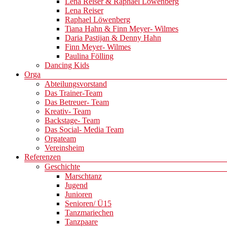
Lena Reiser & Raphael Löwenberg
Lena Reiser
Raphael Löwenberg
Tiana Hahn & Finn Meyer- Wilmes
Daria Pastijan & Denny Hahn
Finn Meyer- Wilmes
Paulina Fölling
Dancing Kids
Orga
Abteilungsvorstand
Das Trainer-Team
Das Betreuer- Team
Kreativ- Team
Backstage- Team
Das Social- Media Team
Orgateam
Vereinsheim
Referenzen
Geschichte
Marschtanz
Jugend
Junioren
Senioren/ Ü15
Tanzmariechen
Tanzpaare