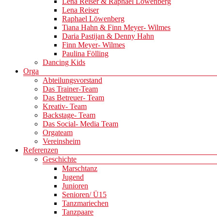
Lena Reiser & Raphael Löwenberg
Lena Reiser
Raphael Löwenberg
Tiana Hahn & Finn Meyer- Wilmes
Daria Pastijan & Denny Hahn
Finn Meyer- Wilmes
Paulina Fölling
Dancing Kids
Orga
Abteilungsvorstand
Das Trainer-Team
Das Betreuer- Team
Kreativ- Team
Backstage- Team
Das Social- Media Team
Orgateam
Vereinsheim
Referenzen
Geschichte
Marschtanz
Jugend
Junioren
Senioren/ Ü15
Tanzmariechen
Tanzpaare