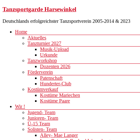
Zum
Tanzsportgarde Harsewinkel
Inhalt
springen
Deutschlands erfolgreichster Tanzsportverein 2005-2014 & 2023
Menü
Home
Aktuelles
Tanzturnier 2027
Musik-Upload
Urkunde
Tanzworkshop
Dozenten 2026
Förderverein
Patenschaft
Hunderter-Club
Kostümverkauf
Kostüme Mariechen
Kostüme Paare
Wir !
Jugend- Team
Junioren- Team
Ü-15 Team
Solisten- Team
Alley- Mae Langer