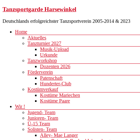
Zum
Tanzsportgarde Harsewinkel
Inhalt
springen
Deutschlands erfolgreichster Tanzsportverein 2005-2014 & 2023
Menü
Home
Aktuelles
Tanzturnier 2027
Musik-Upload
Urkunde
Tanzworkshop
Dozenten 2026
Förderverein
Patenschaft
Hunderter-Club
Kostümverkauf
Kostüme Mariechen
Kostüme Paare
Wir !
Jugend- Team
Junioren- Team
Ü-15 Team
Solisten- Team
Alley- Mae Langer