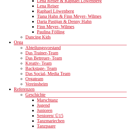
Lena Reiser & Raphael Löwenberg
Lena Reiser
Raphael Löwenberg
Tiana Hahn & Finn Meyer- Wilmes
Daria Pastijan & Denny Hahn
Finn Meyer- Wilmes
Paulina Fölling
Dancing Kids
Orga
Abteilungsvorstand
Das Trainer-Team
Das Betreuer- Team
Kreativ- Team
Backstage- Team
Das Social- Media Team
Orgateam
Vereinsheim
Referenzen
Geschichte
Marschtanz
Jugend
Junioren
Senioren/ Ü15
Tanzmariechen
Tanzpaare