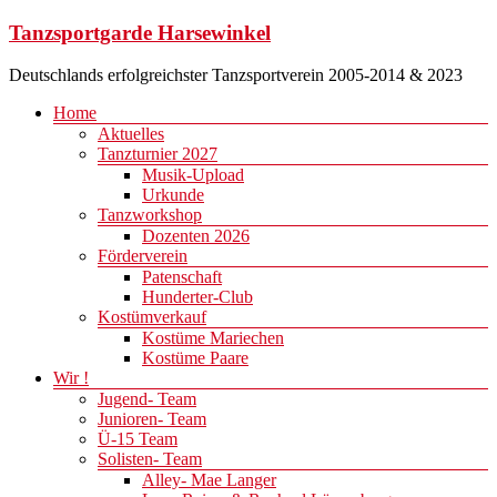
Zum
Tanzsportgarde Harsewinkel
Inhalt
springen
Deutschlands erfolgreichster Tanzsportverein 2005-2014 & 2023
Menü
Home
Aktuelles
Tanzturnier 2027
Musik-Upload
Urkunde
Tanzworkshop
Dozenten 2026
Förderverein
Patenschaft
Hunderter-Club
Kostümverkauf
Kostüme Mariechen
Kostüme Paare
Wir !
Jugend- Team
Junioren- Team
Ü-15 Team
Solisten- Team
Alley- Mae Langer